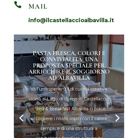

MAIL
info@ilcastellaccioalbavilla.it
PASTA FRESCA, COLORI E
CONVIVIALITÀ: UNA
PROPOSTA SPECIALE PER
ARRICCHIRE IL SOGGIORNO
AD ALBAVILLA
Vivi un’esperienza di cucina creativa
vicino al Lago di Como Al Castellaccio
- Bed & Breakfast Albavilla ci piace
accogliere i nostri ospiti con il calore
semplice di una struttura a