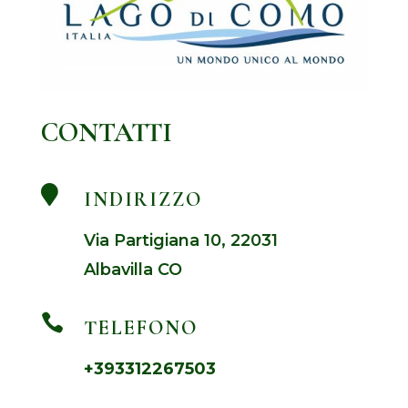
CONTATTI

INDIRIZZO
Via Partigiana 10, 22031
Albavilla CO

TELEFONO
+393312267503